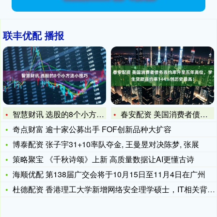
联丰优配 播报
智慧财讯 选股的8个小方法小技巧
春安配资 美国消费者债务违约率升至五年高位，学生贷款违约率1
奇点财富 逾十家公募出手 FOF创新品种大扩容
博泰配资 张子宇31+10率队夺金, 王曼昱对决陈梦, 张展
策略聚宝 《千秋诗颂》上新 高质量数据让AI更懂古诗
海顺优配 第138届广交会将于10月15日至11月4日在广州
杜德配资 香港理工大学新增网络安全理学硕士，IT相关背景可冲