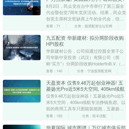
8月2日，民众党在台中市举行了第三届全
代会暨创党7周年党庆活动。结果，民众党
创党主席柯文哲缺席上午的全代会，但会
参加下午的7周年党庆活动。而台中市长卢
查看：71
分类：股票配资论坛官网
秀燕也获得....
九五配资 华新建材: 拟分两阶段收购
HPI股权
华新建材公告，公司拟通过控股全资子公
司华新中亚投资（武汉）有限公司（简
称“买方”）分两阶段收购HolderfinB.V.（简
称“卖方”）间接及直接持有的Holc....
查看：140
分类：宁波股票配资网
天盈资本 仅售9.48万起创业神器! 五
菱扬光Pro近5米5大空间, 405km续航
仅售9.48万起创业神器！五菱扬光Pro近5
米5大空间，405km续航专治挣钱焦虑。以
前的商用工具车只图能装能跑，五菱扬光
Pro直接把省钱和好用焊死在了身上。 ....
查看：182
分类：联丰优配
华夏国际 城市图谱｜万亿城市俱乐部