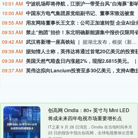
10:01 AM
10:00 AM
中国东方电气集团原党组副书记、董事宋致远被查
09:55 AM
09:53 AM
09:42 AM
武汉将新增一座高铁站
据湖北发布，根据《新建合肥至武汉高速铁路长江新区站站房工程及天河站站区相关工程HWZF-1(HBSJ-202401TL-010023001)资审文件公告》，长江新区站计划开工时间和竣工时间均已明确：计划开工日期2026年9月1日，计划竣工日期2028年6月30日，计划工期668日历天。长江新区站位于武汉中北部，北靠黄陂区，南依长江新城。车站西距武汉天河站22.86km，东距红安站24.726km。
09:39 AM
09:38 AM
美国天然气暗盘日内涨超2%，现报2.6815美元。
09:37 AM
创高网 Omdia：80+ 英寸与 Mini LED
将成未来四年电视市场重要增长点
IT之家 9 月 28 日消息，Omdia 在当地时间本月
23 日的报告中指出创高网，全球电视整体出货量