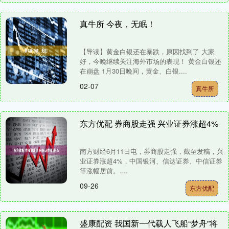
真牛所 今夜，无眠！
【导读】黄金白银还在暴跌，原因找到了 大家
好，今晚继续关注海外市场的表现！ 黄金白银还
在崩盘 1月30日晚间，黄金、白银....
02-07
真牛所
东方优配 券商股走强 兴业证券涨超4%
南方财经6月11日电，券商股走强，截至发稿，兴
业证券涨超4%，中国银河、信达证券、中信证券
等涨幅居前。....
09-26
东方优配
盛康配资 我国新一代载人飞船“梦舟”将