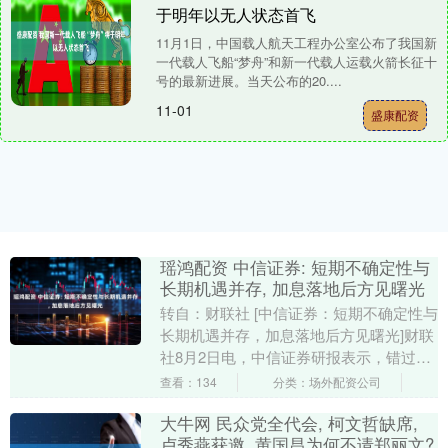
于明年以无人状态首飞
11月1日，中国载人航天工程办公室公布了我国新
一代载人飞船“梦舟”和新一代载人运载火箭长征十
号的最新进展。当天公布的20....
11-01
盛康配资
瑶鸿配资 中信证券: 短期不确定性与
长期机遇并存, 加息落地后方见曙光
转自：财联社 [中信证券：短期不确定性与
长期机遇并存，加息落地后方见曙光]财联
社8月2日电，中信证券研报表示，错过此
轮加息时点后，短期无论美联储9月加息与
查看：134
分类：场外配资公司
否，美....
大牛网 民众党全代会, 柯文哲缺席,
卢秀燕获邀, 黄国昌为何不请郑丽文?