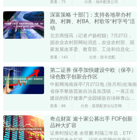
渡口、江北、九龙坡、南岸、....
查看：73
分类：场外配资公司
深富策略 十部门：支持各地举办村
跑、村舞、村BA、村歌等“村字号”活
动
北京商报讯（记者卢扬程靓）7月27日，
据农业农村部网站消息，农业农村部、国
家发展改革委、教育部、工业和信息化
部、商务部、文化和旅游部、国家卫生健
查看：143
分类：联丰优配
康委、市场监管总....
第二证券 保亭加快建设中欧（保亭）
绿色数字创新合作区
中新网海南保亭7月27日电 (张月和)在海南
省保亭黎族苗族自治县加茂镇，一座正在
建设的医疗健康产业园镶嵌在绿林青山
中。园区内塔吊和工程车辆有序作业，一
查看：88
分类：股票配资论坛官网
栋栋厂房拔....
奇点财富 逾十家公募出手 FOF创新
品种大扩容
证券时报记者 余世鹏 时隔三年后，ETF-
FOF迎来大扩容。 证监会官网信息显示，