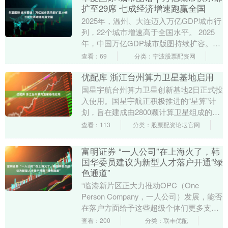
扩至29席 七成经济增速跑赢全国
2025年，温州、大连迈入万亿GDP城市行
列，22个城市增速高于全国水平。 2025
年，中国万亿GDP城市版图持续扩容。随
着温州和大连成功迈入万亿城市行列，万
查看：69
分类：宁波股票配资网
亿....
优配库 浙江台州算力卫星基地启用
国星宇航台州算力卫星创新基地2日正式投
入使用。国星宇航正积极推进的“星算”计
划，旨在建成由2800颗计算卫星组成的超
级太空计算中心，形成全球覆盖、移动泛
查看：113
分类：股票配资论坛官网
在、高效....
富明证券 “一人公司”在上海火了，韩
国华委员建议为新型人才落户开通“绿
色通道”
“临港新片区正大力推动OPC（One
Person Company，一人公司）发展，能否
在落户方面给予这些超级个体们更多支
持？”市政协委员、上海临港经济发展
查看：200
分类：联丰优配