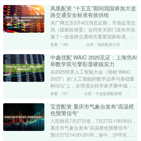
（集....
凤凰配资 “十五五”期间我国将加大道
路交通安全标准有效供给
央广网北京2月4日消息近期，市场监管总
局（国家标准委）会同有关部门发布并实
施了一批道路交通相关重要国家标准。市
场监管总局标准技术司司长刘洪生在新闻
查看：193
分类：场外配资公司
发布会上介绍了....
中鑫优配 WAIC 2025见证：上海凭AI
和数学双引擎彰显硬核实力
在2025世界人工智能大会（简称“WAIC
2025”）的“人工智能的数学边界与基础重
构论坛”上，全球顶尖科学家齐聚申城，共
同见证一场关乎未来的深度变革 ——A....
查看：107
分类：宁波股票配资网
宝货配资 重庆市气象台发布“高温橙
色预警信号”
人民财讯7月27日电，7月27日11时30分，
重庆市气象台发布“高温橙色预警信号”，
预计27日14:00-20:00，渝中、沙坪坝、大