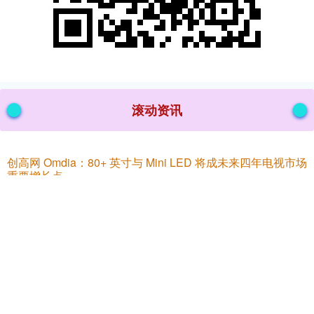
滚动资讯
创高网 Omdia：80+ 英寸与 Mini LED 将成未来四年电视市场
重要增长点
场外配资公司
10-02
IT之家 9 月 28 日消息，Omdia 在当地时间本月 23 日的报告中指出
创高网，全球电视整体出货量在 2025~
聚宝盆 劳模风采·天津市劳动模范丨荆娜：跨越山海的教育深
情
联丰优配
09-19
荆娜聚宝盆，静海区模范中学教学研究与管理中心主任。扎根课堂25