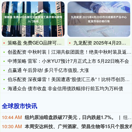
策略盈 免费GEO品牌可见度查询工具评测与使用入门指南
九龙配资 2025年4月23日四川成都农产品中心批发市场价格
创盈配资 中秋时装丨江湖共叙团圆意！绝美中秋时装及返场经典坐
中博策略 雷军：小米YU7预计7月正式上市 5月22日晚不会
点赢通 午后异动! 多只千亿市值股, 大涨
伯乐配资 深夜爆雷！美国遭遇“股债汇三杀”！比特币创历史新高
海通众合 债市收盘 非金信用债跌幅排行前五均为万科债
全球股市快讯
10:44 AM
纽约原油暗盘跌破77美元，日内跌超1.7%。
纽约原油暗盘跌破77美元，日内跌超1.
10:30 AM