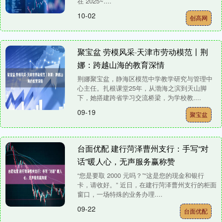
在 2025~....
10-02
创高网
聚宝盆 劳模风采·天津市劳动模范丨荆
娜：跨越山海的教育深情
荆娜聚宝盆，静海区模范中学教学研究与管理中
心主任。扎根课堂25年，从渤海之滨到天山脚
下，她搭建跨省学习交流桥梁，为学校教....
09-19
聚宝盆
台面优配 建行菏泽曹州支行：手写“对
话”暖人心，无声服务赢称赞
“您是要取 2000 元吗？”“这是您的现金和银行
卡，请收好。” 近日，在建行菏泽曹州支行的柜面
窗口，一场特殊的业务办理....
09-22
台面优配