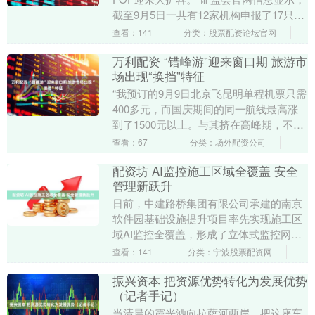
截至9月5日一共有12家机构申报了17只
ETF-FOF，其中16只在2025年....
查看：141
分类：股票配资论坛官网
万利配资 “错峰游”迎来窗口期 旅游市
场出现“换挡”特征
“我预订的9月9日北京飞昆明单程机票只需
400多元，而国庆期间的同一航线最高涨
到了1500元以上。与其挤在高峰期，不如
灵活安排假期，轻松省下一大笔。”北京游
查看：67
分类：场外配资公司
客程....
配资坊 AI监控施工区域全覆盖 安全
管理新跃升
日前，中建路桥集团有限公司承建的南京
软件园基础设施提升项目率先实现施工区
域AI监控全覆盖，形成了立体式监控网
络，实现了从“人工主导”向“数据驱动”的转
查看：141
分类：宁波股票配资网
型突破，大....
振兴资本 把资源优势转化为发展优势
（记者手记）
当清晨的霞光洒向拉萨河两岸，把这座车