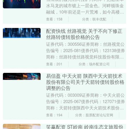
水马龙的城市镀上一层金色。河畔顿珠金
融城，10年前还是一片荒滩，如今高楼鳞
次栉比，各类金融机构和大型企业的牌匾
查看：158
分类：联丰优配
让人目不暇接。....
配资快线 丝路视觉 关于不向下修正
丝路转债转股价格的公告
证券代码：300556证券简称：丝路视觉公
告编号：2025-081债券代码：123138债券
简称：丝路转债丝路视觉科技股份有限公
司本公司及董事会全体成员保证信息....
查看：201
分类：场外配资公司
易信盈 中天火箭 陕西中天火箭技术
股份有限公司关于天箭转债转股价格
调整的公告
证券代码：003009证券简称：中天火箭公
告编号：2025-067债券代码：127071债券
简称：天箭转债陕西中天火箭技术股份有
限公司关于天箭转债转股价格调整的....
查看：194
分类：股票配资论坛官网
笑赢配资 ST岭南 岭南生态文旅股份